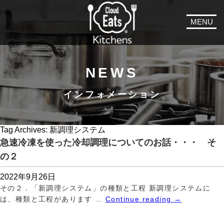
MENU
NEWS
インフォメーション
Tag Archives:
新調理システム
急速冷凍を使った冷却調理についてのお話・・・ そ
の２
2022年9月26日
その２．「新調理システム」の種類と工程 新調理システムに
は、種類と工程があります …
Continue reading
→