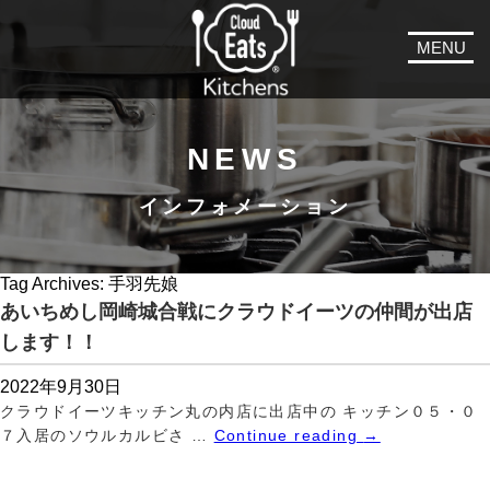
MENU
NEWS
インフォメーション
Tag Archives:
手羽先娘
あいちめし岡崎城合戦にクラウドイーツの仲間が出店
します！！
2022年9月30日
クラウドイーツキッチン丸の内店に出店中の キッチン０５・０
７入居のソウルカルビさ …
Continue reading
→