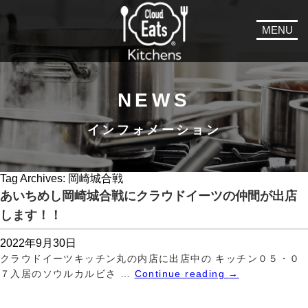
MENU
NEWS
インフォメーション
Tag Archives:
岡崎城合戦
あいちめし岡崎城合戦にクラウドイーツの仲間が出店
します！！
2022年9月30日
クラウドイーツキッチン丸の内店に出店中の キッチン０５・０
７入居のソウルカルビさ …
Continue reading
→